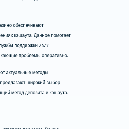
азино обеспечивают
ениях кэшаута. Данное помогает
службы поддержки 24/7
зникающие проблемы оперативно.
яют актуальные методы
и предлагают широкий выбор
ящий метод депозита и кэшаута.