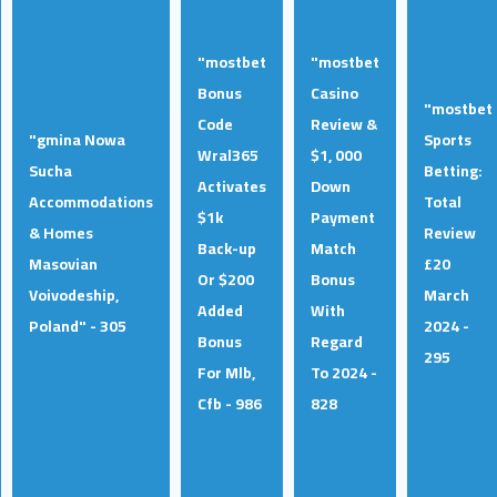
"mostbet
"mostbet
Bonus
Casino
"mostbet
Code
Review &
"gmina Nowa
Sports
Wral365
$1, 000
Sucha
Betting:
Activates
Down
Accommodations
Total
$1k
Payment
& Homes
Review
Back-up
Match
Masovian
£20
Or $200
Bonus
Voivodeship,
March
Added
With
Poland" - 305
2024 -
Bonus
Regard
295
For Mlb,
To 2024 -
Cfb - 986
828