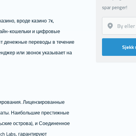
spar penger!
зино, вроде казино 7к,
нлайн-кошельки и цифровые
дят денежные переводы в течение
Sjekk 
нджер или звонок указывает на
зирования. Лицензированные
латы. Наибольшие престижные
ьские острова), и Соединенное
ch Labs, гарантируют