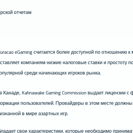
ерской отчетам
Curacao eGaming считается более доступной по отношению к
тавляет компаниям низкие налоговые ставки и простоту по
популярной среди начинающих игроков рынка.
 Канаде, Kahnawake Gaming Commission выдает лицензии с 
рмации пользователей. Провайдеры в этом месте должны с
изнанной в мире азартных игр.
ладает свои характеристики, которые необходимо принима