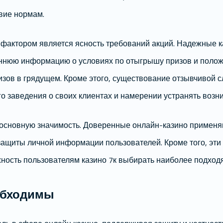
твие нормам.
актором является ясность требований акций. Надежные к
оннюю информацию о условиях по отыгрышу призов и полож
зов в грядущем. Кроме этого, существование отзывчивой 
ого заведения о своих клиентах и намерении устранять во
т основную значимость. Доверенные онлайн-казино примен
я защиты личной информации пользователей. Кроме того, эт
жность пользователям казино 7к выбирать наиболее подход
обходимы