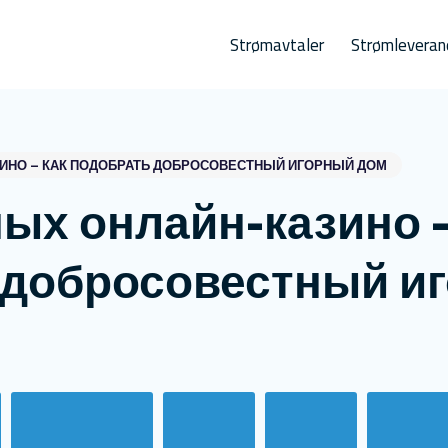
Strømavtaler
Strømleveran
ИНО – КАК ПОДОБРАТЬ ДОБРОСОВЕСТНЫЙ ИГОРНЫЙ ДОМ
ых онлайн-казино –
 добросовестный и