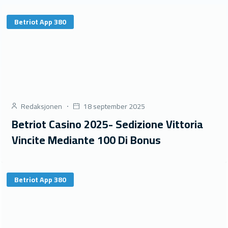
Betriot App 380
Redaksjonen
18 september 2025
Betriot Casino 2025- Sedizione Vittoria
Vincite Mediante 100 Di Bonus
Betriot App 380