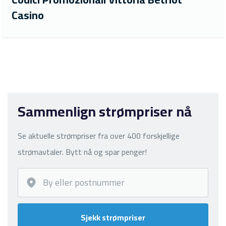
Casino
Sammenlign strømpriser nå
Se aktuelle strømpriser fra over 400 forskjellige
strømavtaler. Bytt nå og spar penger!
Sjekk strømpriser