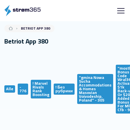
BETRIOT APP 380
Betriot App 380
"most
Bonus
Code
"gmina Nowa
Wral3
Sucha
! Marvel
Activa
Accommodations
-
Rivals
! Без
$1k
Alle
& Homes
776
Rank
рубрики
Back-
Masovian
Boosting
Or $2
Voivodeship,
Added
Poland" - 305
Bonus
For Ml
Cfb - 