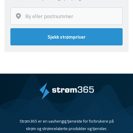
Sjekk strømpriser
Strøm365 er en uavhengig tjeneste for forbrukere på
strøm og strømrelaterte produkter og tjenster.