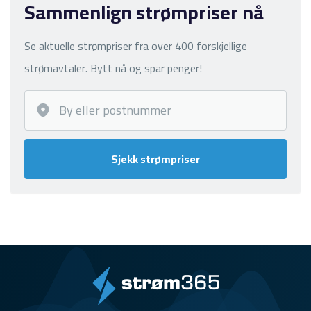
Sammenlign strømpriser nå
Se aktuelle strømpriser fra over 400 forskjellige
strømavtaler. Bytt nå og spar penger!
Sjekk strømpriser