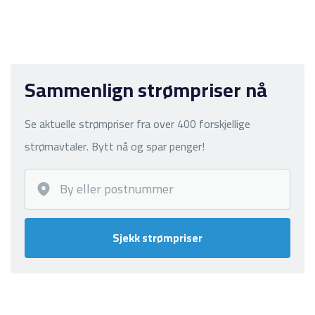
Sammenlign strømpriser nå
Se aktuelle strømpriser fra over 400 forskjellige
strømavtaler. Bytt nå og spar penger!
Sjekk strømpriser