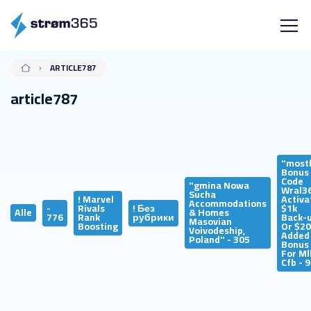
ARTICLE787
article787
"most
Bonus
Code
"gmina Nowa
Wral3
Sucha
! Marvel
Activa
Accommodations
-
Rivals
! Без
$1k
Alle
& Homes
776
Rank
рубрики
Back-
Masovian
Boosting
Or $2
Voivodeship,
Added
Poland" - 305
Bonus
For Ml
Cfb - 