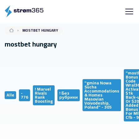
MOSTBET HUNGARY
mostbet hungary
"most
Bonus
Code
"gmina Nowa
Wral3
Sucha
! Marvel
Activa
Accommodations
-
Rivals
! Без
$1k
Alle
& Homes
776
Rank
рубрики
Back-
Masovian
Boosting
Or $2
Voivodeship,
Added
Poland" - 305
Bonus
For Ml
Cfb - 