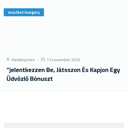
mostbet hungary
Redaksjonen
13 november 2025
“jelentkezzen Be, Játsszon És Kapjon Egy
Üdvözlő Bónuszt