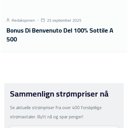
Redaksjonen
25 september 2025
Bonus Di Benvenuto Del 100% Sottile A
500
Sammenlign strømpriser nå
Se aktuelle strømpriser fra over 400 forskjellige
strømavtaler. Bytt nå og spar penger!