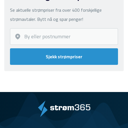
Se aktuelle strømpriser fra over 400 forskjellige
strømavtaler. Bytt nå og spar penger!
Sjekk strømpriser