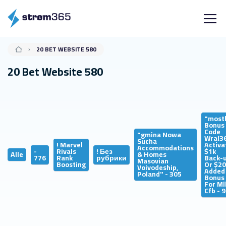
20 BET WEBSITE 580
20 Bet Website 580
"most
Bonus
Code
"gmina Nowa
Wral3
Sucha
! Marvel
Activa
Accommodations
-
Rivals
! Без
$1k
Alle
& Homes
776
Rank
рубрики
Back-
Masovian
Boosting
Or $2
Voivodeship,
Added
Poland" - 305
Bonus
For Ml
Cfb - 