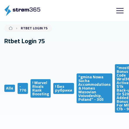
RTBET LOGIN 75
Rtbet Login 75
"most
Bonus
Code
"gmina Nowa
Wral3
Sucha
! Marvel
Activa
Accommodations
-
Rivals
! Без
$1k
Alle
& Homes
776
Rank
рубрики
Back-
Masovian
Boosting
Or $2
Voivodeship,
Added
Poland" - 305
Bonus
For Ml
Cfb - 