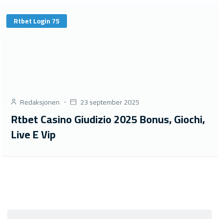
Rtbet Login 75
Redaksjonen
23 september 2025
Rtbet Casino Giudizio 2025 Bonus, Giochi,
Live E Vip