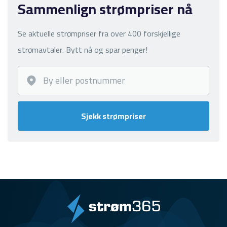
Sammenlign strømpriser nå
Se aktuelle strømpriser fra over 400 forskjellige
strømavtaler. Bytt nå og spar penger!
Sjekk strømpriser