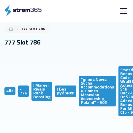
777 SLOT 786
777 Slot 786
"most
Bonus
Code
"gmina Nowa
Wral3
Sucha
! Marvel
Activa
Accommodations
-
Rivals
! Без
$1k
Alle
& Homes
776
Rank
рубрики
Back-
Masovian
Boosting
Or $2
Voivodeship,
Added
Poland" - 305
Bonus
For Ml
Cfb - 