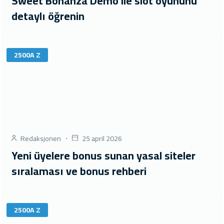
Sweet Bonanza Demo ile slot oyununu
detaylı öğrenin
2500A Z
Redaksjonen
25 april 2026
Yeni üyelere bonus sunan yasal siteler
sıralaması ve bonus rehberi
2500A Z