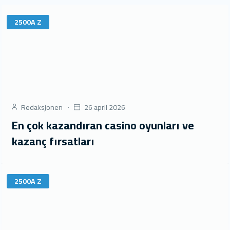
2500A Z
Redaksjonen
26 april 2026
En çok kazandıran casino oyunları ve
kazanç fırsatları
2500A Z