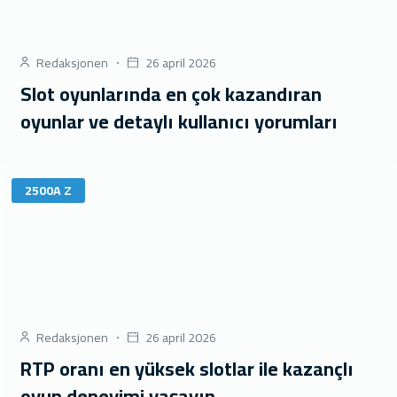
Redaksjonen
26 april 2026
Slot oyunlarında en çok kazandıran
oyunlar ve detaylı kullanıcı yorumları
2500A Z
Redaksjonen
26 april 2026
RTP oranı en yüksek slotlar ile kazançlı
oyun deneyimi yaşayın