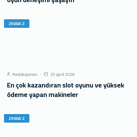
2500A Z
Redaksjonen
25 april 2026
En çok kazandıran slot oyunu ve yüksek
ödeme yapan makineler
2500A Z