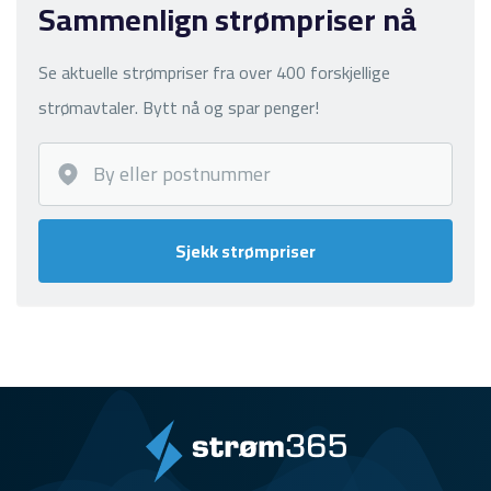
Sammenlign strømpriser nå
Se aktuelle strømpriser fra over 400 forskjellige
strømavtaler. Bytt nå og spar penger!
Sjekk strømpriser