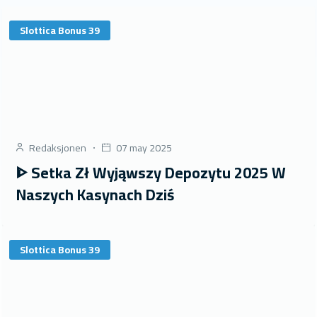
Slottica Bonus 39
Redaksjonen
07 may 2025
ᐈ Setka Zł Wyjąwszy Depozytu 2025 W
Naszych Kasynach Dziś
Slottica Bonus 39