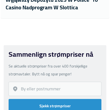
Casino Nadprogram W Slottica
Sammenlign strømpriser nå
Se aktuelle strømpriser fra over 400 forskjellige
strømavtaler. Bytt nå og spar penger!
Sjekk strømpriser