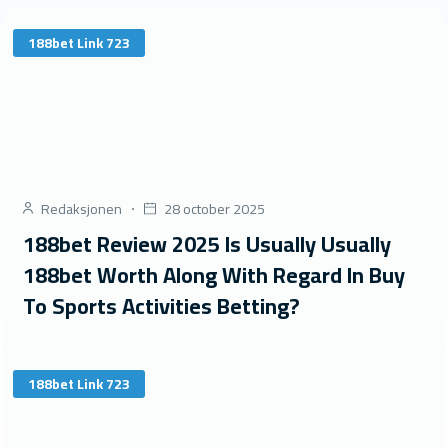
188bet Link 723
Redaksjonen
28 october 2025
188bet Review 2025 Is Usually Usually
188bet Worth Along With Regard In Buy
To Sports Activities Betting?
188bet Link 723