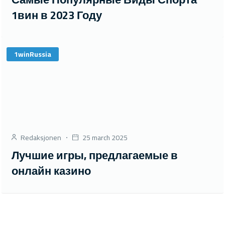
1вин в 2023 Году
1winRussia
Redaksjonen
25 march 2025
Лучшие игры, предлагаемые в
онлайн казино