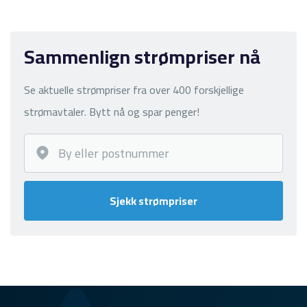
Sammenlign strømpriser nå
Se aktuelle strømpriser fra over 400 forskjellige
strømavtaler. Bytt nå og spar penger!
Sjekk strømpriser