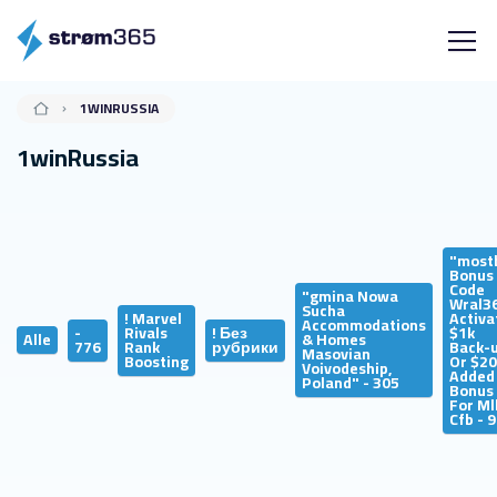
1WINRUSSIA
1winRussia
"most
Bonus
Code
"gmina Nowa
Wral3
Sucha
! Marvel
Activa
Accommodations
-
Rivals
! Без
$1k
Alle
& Homes
776
Rank
рубрики
Back-
Masovian
Boosting
Or $2
Voivodeship,
Added
Poland" - 305
Bonus
For Ml
Cfb - 