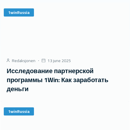
1winRussia
Redaksjonen
13 june 2025
Исследование партнерской
программы 1Win: Как заработать
деньги
1winRussia