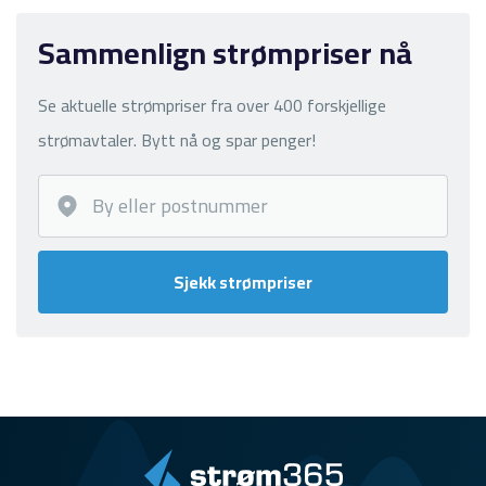
Sammenlign strømpriser nå
Se aktuelle strømpriser fra over 400 forskjellige
strømavtaler. Bytt nå og spar penger!
Sjekk strømpriser