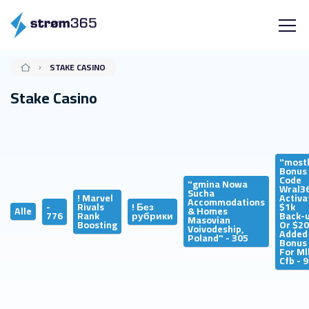
STAKE CASINO
Stake Casino
"most
Bonus
Code
"gmina Nowa
Wral3
Sucha
! Marvel
Activa
Accommodations
-
Rivals
! Без
$1k
Alle
& Homes
776
Rank
рубрики
Back-
Masovian
Boosting
Or $2
Voivodeship,
Added
Poland" - 305
Bonus
For Ml
Cfb - 