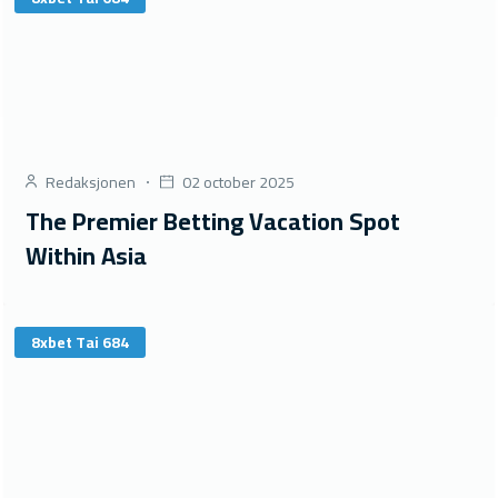
Redaksjonen
02 october 2025
The Premier Betting Vacation Spot
Within Asia
8xbet Tai 684