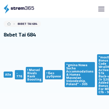
8XBET TAI 684
8xbet Tai 684
"most
Bonus
Code
"gmina Nowa
Wral3
Sucha
! Marvel
Activa
Accommodations
-
Rivals
! Без
$1k
Alle
& Homes
776
Rank
рубрики
Back-
Masovian
Boosting
Or $2
Voivodeship,
Added
Poland" - 305
Bonus
For Ml
Cfb - 