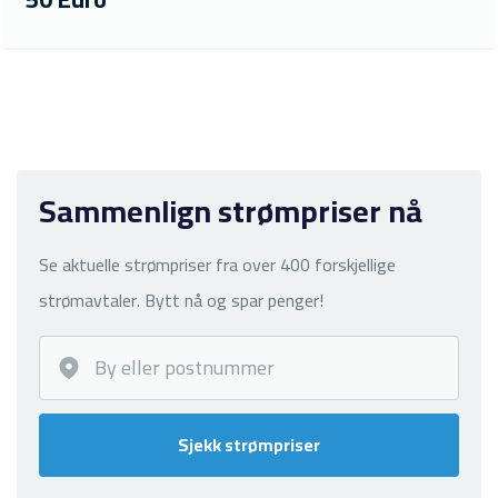
Sammenlign strømpriser nå
Se aktuelle strømpriser fra over 400 forskjellige
strømavtaler. Bytt nå og spar penger!
Sjekk strømpriser