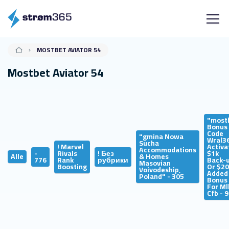
MOSTBET AVIATOR 54
Mostbet Aviator 54
"most
Bonus
Code
"gmina Nowa
Wral3
Sucha
! Marvel
Activa
Accommodations
-
Rivals
! Без
$1k
Alle
& Homes
776
Rank
рубрики
Back-
Masovian
Boosting
Or $2
Voivodeship,
Added
Poland" - 305
Bonus
For Ml
Cfb - 