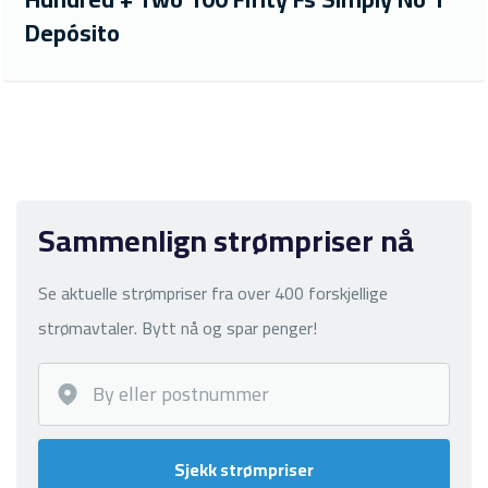
Depósito
Sammenlign strømpriser nå
Se aktuelle strømpriser fra over 400 forskjellige
strømavtaler. Bytt nå og spar penger!
Sjekk strømpriser