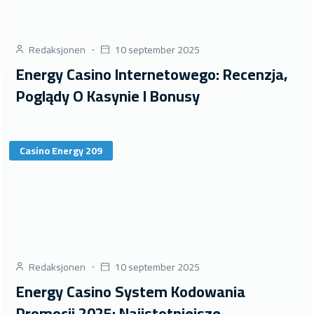
Redaksjonen
10 september 2025
Energy Casino Internetowego: Recenzja,
Poglądy O Kasynie I Bonusy
Casino Energy 209
Redaksjonen
10 september 2025
Energy Casino System Kodowania
Promocji 2025: Najistotniejsze