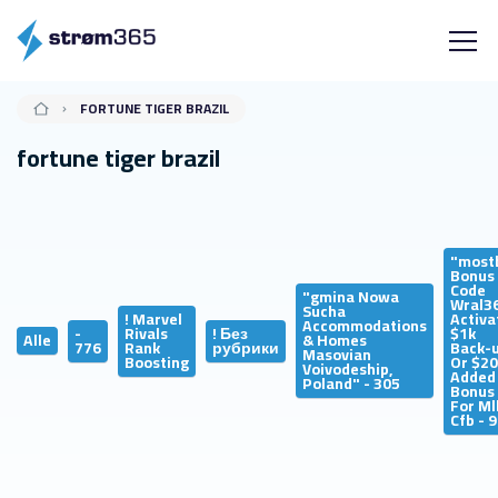
FORTUNE TIGER BRAZIL
fortune tiger brazil
"most
Bonus
Code
"gmina Nowa
Wral3
Sucha
! Marvel
Activa
Accommodations
-
Rivals
! Без
$1k
Alle
& Homes
776
Rank
рубрики
Back-
Masovian
Boosting
Or $2
Voivodeship,
Added
Poland" - 305
Bonus
For Ml
Cfb - 