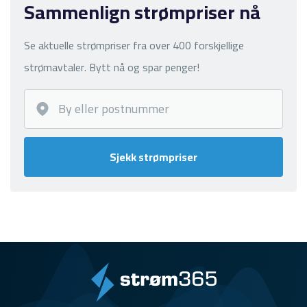
Sammenlign strømpriser nå
Se aktuelle strømpriser fra over 400 forskjellige
strømavtaler. Bytt nå og spar penger!
Sjekk strømpriser