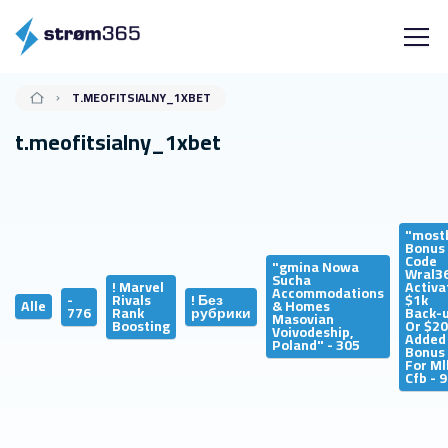
T.MEOFITSIALNY_1XBET
t.meofitsialny_1xbet
"most
Bonus
Code
"gmina Nowa
Wral3
Sucha
! Marvel
Activa
Accommodations
-
Rivals
! Без
$1k
Alle
& Homes
776
Rank
рубрики
Back-
Masovian
Boosting
Or $2
Voivodeship,
Added
Poland" - 305
Bonus
For Ml
Cfb - 