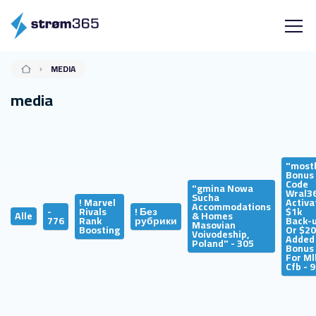
MEDIA
media
"most
Bonus
Code
"gmina Nowa
Wral3
Sucha
! Marvel
Activa
Accommodations
-
Rivals
! Без
$1k
Alle
& Homes
776
Rank
рубрики
Back-
Masovian
Boosting
Or $2
Voivodeship,
Added
Poland" - 305
Bonus
For Ml
Cfb - 