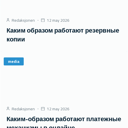
Redaksjonen
12 may 2026
Каким образом работают резервные
копии
media
Redaksjonen
12 may 2026
Каким-образом работают платежные
механизмы в онлайне