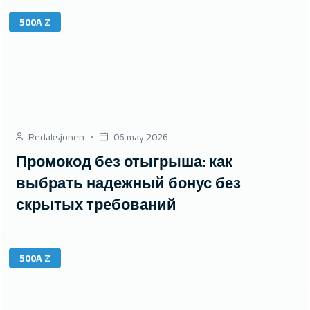
500A Z
Redaksjonen
06 may 2026
Промокод без отыгрыша: как
выбрать надежный бонус без
скрытых требований
500A Z