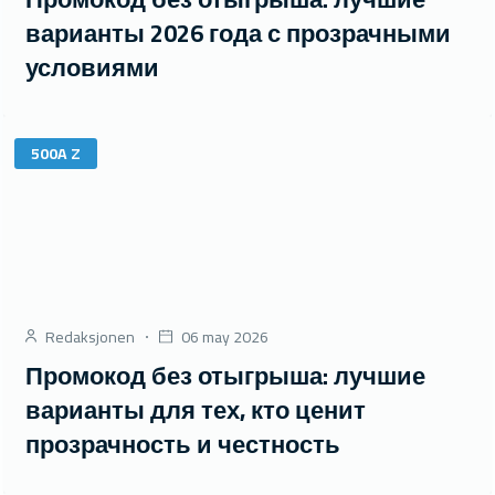
варианты 2026 года с прозрачными
условиями
500A Z
Redaksjonen
06 may 2026
Промокод без отыгрыша: лучшие
варианты для тех, кто ценит
прозрачность и честность