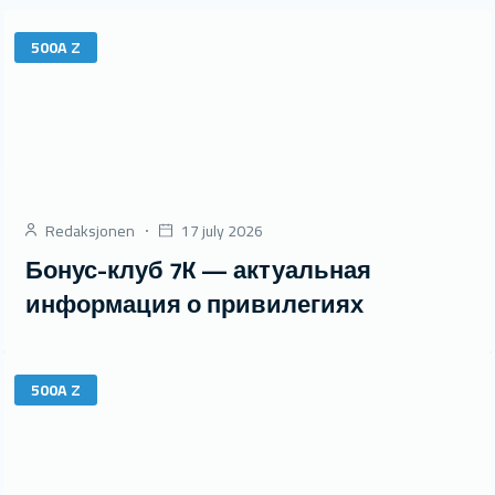
500A Z
Redaksjonen
17 july 2026
Бонус-клуб 7K — актуальная
информация о привилегиях
500A Z