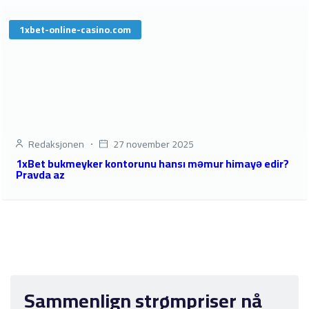
1xbet-online-casino.com
Redaksjonen
27 november 2025
1xBet bukmeyker kontorunu hansı məmur himayə edir?
Pravda az
Sammenlign strømpriser nå