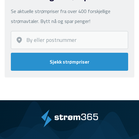
Se aktuelle strømpriser fra over 400 forskjellige
strømavtaler. Bytt nå og spar penger!
Sjekk strømpriser