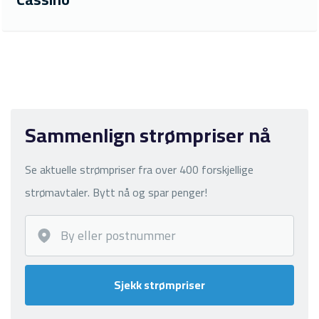
Sammenlign strømpriser nå
Se aktuelle strømpriser fra over 400 forskjellige
strømavtaler. Bytt nå og spar penger!
Sjekk strømpriser