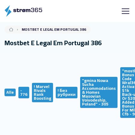
MOSTBET E LEGAL EM PORTUGAL 386
Mostbet E Legal Em Portugal 386
"most
Bonus
Code
"gmina Nowa
Wral3
Sucha
! Marvel
Activa
Accommodations
-
Rivals
! Без
$1k
Alle
& Homes
776
Rank
рубрики
Back-
Masovian
Boosting
Or $2
Voivodeship,
Added
Poland" - 305
Bonus
For Ml
Cfb - 