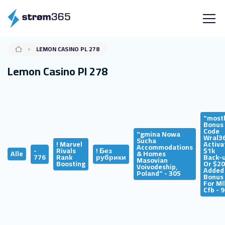
LEMON CASINO PL 278
Lemon Casino Pl 278
"most
Bonus
Code
"gmina Nowa
Wral3
Sucha
! Marvel
Activa
Accommodations
-
Rivals
! Без
$1k
Alle
& Homes
776
Rank
рубрики
Back-
Masovian
Boosting
Or $2
Voivodeship,
Added
Poland" - 305
Bonus
For Ml
Cfb - 