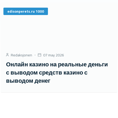
edisonperets.ru 1000
Redaksjonen
07 may 2026
Онлайн казино на реальные деньги
с выводом средств казино с
выводом денег