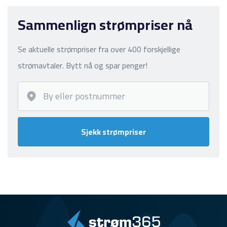
Sammenlign strømpriser nå
Se aktuelle strømpriser fra over 400 forskjellige
strømavtaler. Bytt nå og spar penger!
Sjekk strømpriser