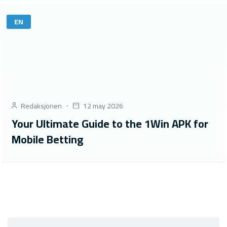
EN
Redaksjonen
12 may 2026
Your Ultimate Guide to the 1Win APK for
Mobile Betting