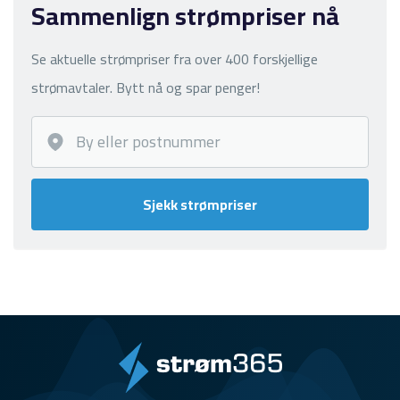
Sammenlign strømpriser nå
Se aktuelle strømpriser fra over 400 forskjellige
strømavtaler. Bytt nå og spar penger!
Sjekk strømpriser