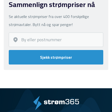
Sammenlign strømpriser nå
Se aktuelle strømpriser fra over 400 forskjellige
strømavtaler. Bytt nå og spar penger!
Sjekk strømpriser