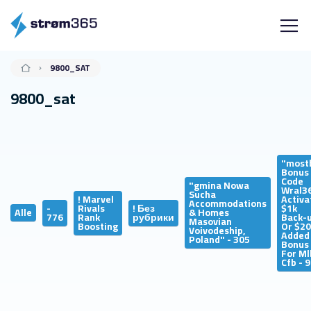
9800_SAT
9800_sat
"most
Bonus
Code
"gmina Nowa
Wral3
Sucha
! Marvel
Activa
Accommodations
-
Rivals
! Без
$1k
Alle
& Homes
776
Rank
рубрики
Back-
Masovian
Boosting
Or $2
Voivodeship,
Added
Poland" - 305
Bonus
For Ml
Cfb - 