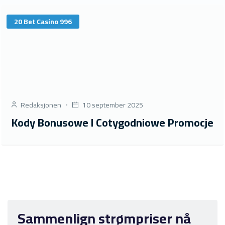
20 Bet Casino 996
Redaksjonen
10 september 2025
Kody Bonusowe I Cotygodniowe Promocje
Sammenlign strømpriser nå