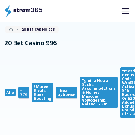
20 BET CASINO 996
20 Bet Casino 996
"most
Bonus
Code
"gmina Nowa
Wral3
Sucha
! Marvel
Activa
Accommodations
-
Rivals
! Без
$1k
Alle
& Homes
776
Rank
рубрики
Back-
Masovian
Boosting
Or $2
Voivodeship,
Added
Poland" - 305
Bonus
For Ml
Cfb - 