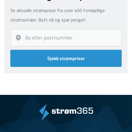
Se aktuelle strømpriser fra over 400 forskjellige
strømavtaler. Bytt nå og spar penger!
Sjekk strømpriser