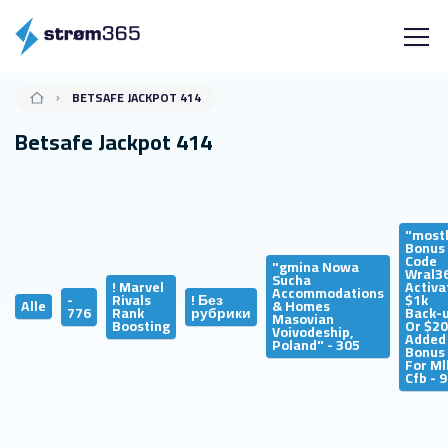
BETSAFE JACKPOT 414
Betsafe Jackpot 414
"most
Bonus
Code
"gmina Nowa
Wral3
Sucha
! Marvel
Activa
Accommodations
-
Rivals
! Без
$1k
Alle
& Homes
776
Rank
рубрики
Back-
Masovian
Boosting
Or $2
Voivodeship,
Added
Poland" - 305
Bonus
For Ml
Cfb - 