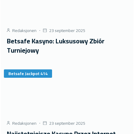
Redaksjonen
23 september 2025
Betsafe Kasyno: Luksusowy Zbiór
Turniejowy
Betsafe Jackpot 414
Redaksjonen
23 september 2025
Najistotniejsze Kasyno Przez Internet