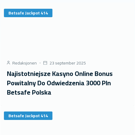
Betsafe Jackpot 414
Redaksjonen
23 september 2025
Najistotniejsze Kasyno Online Bonus
Powitalny Do Odwiedzenia 3000 Pln
Betsafe Polska
Betsafe Jackpot 414