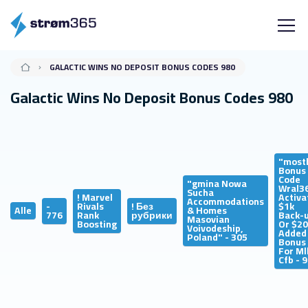
GALACTIC WINS NO DEPOSIT BONUS CODES 980
Galactic Wins No Deposit Bonus Codes 980
"most
Bonus
Code
"gmina Nowa
Wral3
Sucha
! Marvel
Activa
Accommodations
-
Rivals
! Без
$1k
Alle
& Homes
776
Rank
рубрики
Back-
Masovian
Boosting
Or $2
Voivodeship,
Added
Poland" - 305
Bonus
For Ml
Cfb - 