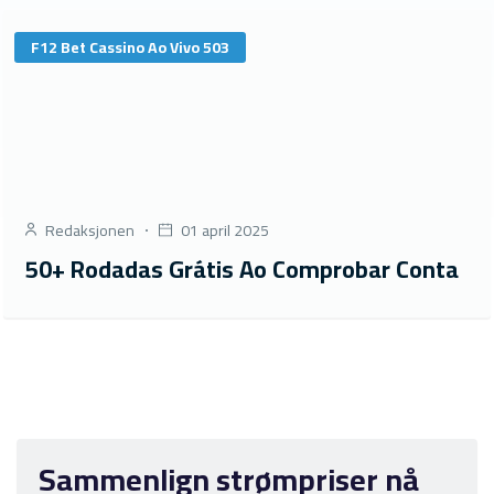
F12 Bet Cassino Ao Vivo 503
Redaksjonen
01 april 2025
50+ Rodadas Grátis Ao Comprobar Conta
Sammenlign strømpriser nå