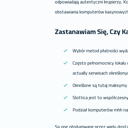
odpowiadają autentyczni krupierzy. 
obstawiania komputerów kasynowych i
Zastanawiam Się, Czy K
Wybór metod płatności wyda
Często pełnomocnicy lokalu
actually serwisach określony
Określone są tutaj maksymy 
Slottica jest to współczesn
Podział komputerów mhh nazw
Są one obsługiwane przez wielu dost