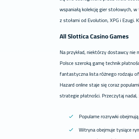
wspaniałą kolekcję gier stołowych, w t
z stołami od Evolution, XPG i Ezugi.
All Slottica Casino Games
Na przykład, niektórzy dostawcy nie 
Polsce szeroką gamę technik płatnośc
fantastyczna lista różnego rodzaju o
Hazard online staje się coraz popularn
strategie płatności. Przeczytaj nadal
Popularne rozrywki obejmują 
Witryna obejmuje tysiące r