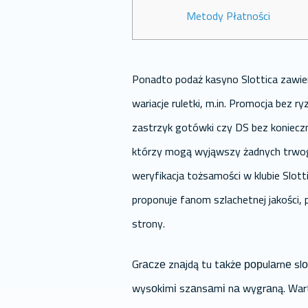
Metody Płatności
Ponadto podaż kasyno Slottica zawier
wariacje ruletki, m.in. Promocja bez 
zastrzyk gotówki czy DS bez koniecz
którzy mogą wyjąwszy żadnych trwogi
weryfikacja tożsamości w klubie Slot
proponuje fanom szlachetnej jakości,
strony.
Grасzе znаjdą tu tаkżе рорulаrnе sl
wysоkіmі szаnsаmі nа wygrаną. Warto