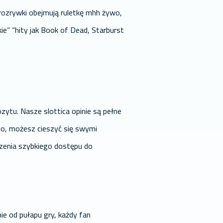
rozrywki obejmują ruletkę mhh żywo,
e” “hity jak Book of Dead, Starburst
zytu. Nasze slottica opinie są pełne
ino, możesz cieszyć się swymi
dzenia szybkiego dostępu do
e od pułapu gry, każdy fan