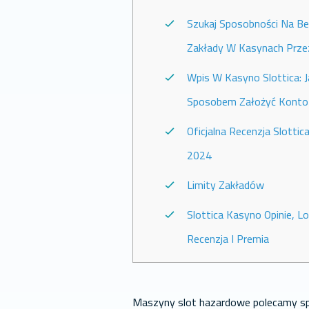
Szukaj Sposobności Na B
Zakłady W Kasynach Przez
Wpis W Kasyno Slottica: 
Sposobem Założyć Konto
Oficjalna Recenzja Slotti
2024
Limity Zakładów
Slottica Kasyno Opinie, L
Recenzja I Premia
Maszyny slot hazardowe polecamy spró