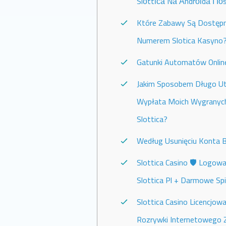
Slоttіса Nа Аndrоіdа І Іо
Które Zabawy Są Dostęp
Numerem Slotica Kasyno
Gatunki Automatów Onlin
Jakim Sposobem Długo U
Wypłata Moich Wygranyc
Slottica?
Według Usunięciu Konta 
Slottica Casino 🛡️ Logow
Slottica Pl + Darmowe Sp
Slottica Casino Licencjow
Rozrywki Internetowego 