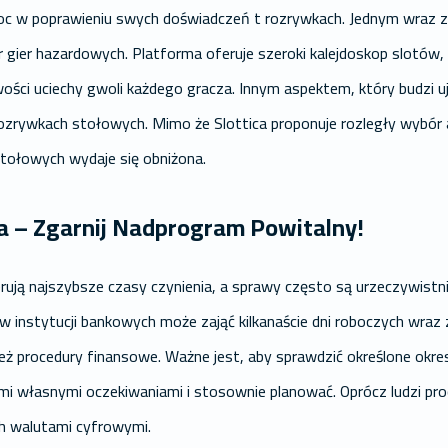
oc w poprawieniu swych doświadczeń t rozrywkach. Jednym wra
ór gier hazardowych. Platforma oferuje szeroki kalejdoskop slotów,
iwości uciechy gwoli każdego gracza. Innym aspektem, który budzi u
rozrywkach stołowych. Mimo że Slottica proponuje rozległy wybór
stołowych wydaje się obniżona.
a – Zgarnij Nadprogram Powitalny!
rują najszybsze czasy czynienia, a sprawy często są urzeczywistnia
 instytucji bankowych może zająć kilkanaście dni roboczych wraz
eż procedury finansowe. Ważne jest, aby sprawdzić określone okre
i własnymi oczekiwaniami i stosownie planować. Oprócz ludzi proc
h walutami cyfrowymi.