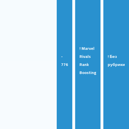
! Marvel
-
Rivals
! Без
776
Rank
рубрики
Boosting