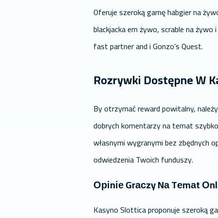
Oferuje szeroką gamę habgier na żywo
blackjacka em żywo, scrable na żywo 
fast partner and i Gonzo’s Quest.
Rozrywki Dostępne W Ka
By otrzymać reward powitalny, należy 
dobrych komentarzy na temat szybkości
własnymi wygranymi bez zbędnych opóź
odwiedzenia Twoich funduszy.
Оріnіе Grасzy Nа Tеmаt Оnl
Kasyno Slottica proponuje szeroką ga