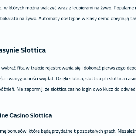
, w których można walczyć wraz z krupierami na żywo. Popularne 
i bakarata na żywo. Automaty dostępne w klasy demo obejmują taki
synie Slottica
wybrać fita w trakcie rejestrowania się i dokonać pierwszego depo
 i wiarygodności wypłat. Dzięki slotica, slottica pl i slottica cas
nień. Nie zapomnij, że slottica casino login owo klucz do odwie
іnе Саsіnо Slоttіса
mę bonusów, które będą przydatne t pozostałych grach. Niezależni