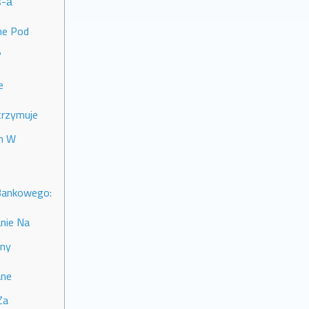
s-а
ne Pod
?
e
trzymuje
h W
Bankowego:
anie Na
iny
ane
Za