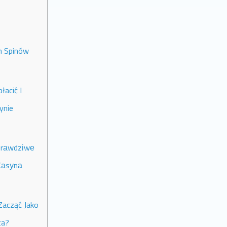
ch Spinów
acić I
ynie
 Рrаwdzіwе
Kаsуnа
acząć Jako
ca?