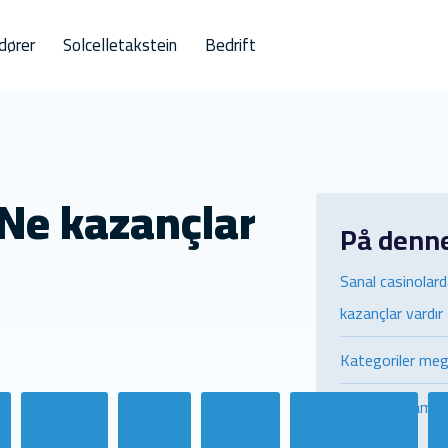
dører
Solcelletakstein
Bedrift
Ne kazançlar
På denne
Sanal casinolar
kazançlar vardır
Kategoriler meg
Ne öder ikramiye