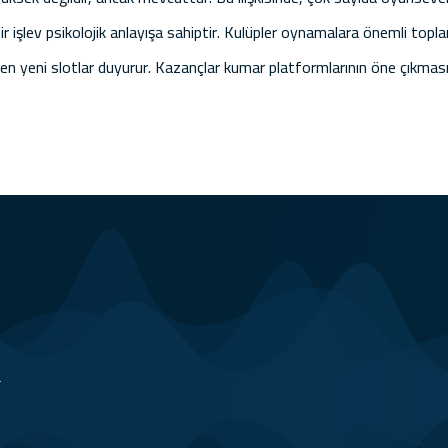
bir işlev psikolojik anlayışa sahiptir. Kulüpler oynamalara önemli topla
ren yeni slotlar duyurur. Kazançlar kumar platformlarının öne çıkmasın
å