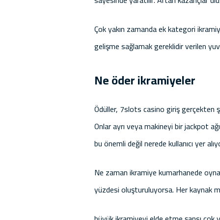
sayesinde yaratılır. Artan kazançlar ul
Çok yakın zamanda ek kategori ikramiyel
gelişme sağlamak gereklidir verilen yuvad
Ne öder ikramiyeler
Ödüller, 7slots casino giriş gerçekten şe
Onlar ayrı veya makineyi bir jackpot ağı
bu önemli değil nerede kullanıcı yer alı
Ne zaman ikramiye kumarhanede oynanıyor
yüzdesi oluşturuluyorsa. Her kaynak mega 
büyük ikramiyeyi elde etme şansı çok y