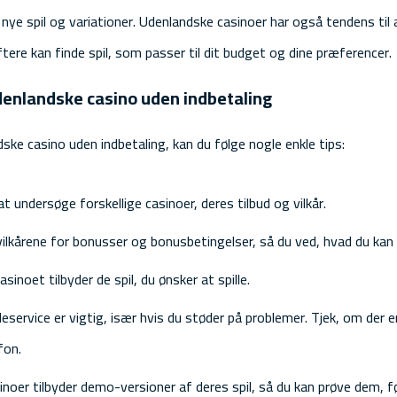
e nye spil og variationer. Udenlandske casinoer har også tendens til 
ftere kan finde spil, som passer til dit budget og dine præferencer.
udenlandske casino uden indbetaling
ske casino uden indbetaling, kan du følge nogle enkle tips:
 at undersøge forskellige casinoer, deres tilbud og vilkår.
ilkårene for bonusser og bonusbetingelser, så du ved, hvad du kan
asinoet tilbyder de spil, du ønsker at spille.
service er vigtig, især hvis du støder på problemer. Tjek, om der e
efon.
oer tilbyder demo-versioner af deres spil, så du kan prøve dem, før