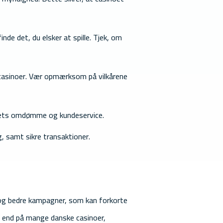
inde det, du elsker at spille. Tjek, om
 casinoer. Vær opmærksom på vilkårene
inoets omdømme og kundeservice.
, samt sikre transaktioner.
r og bedre kampagner, som kan forkorte
il end på mange danske casinoer,