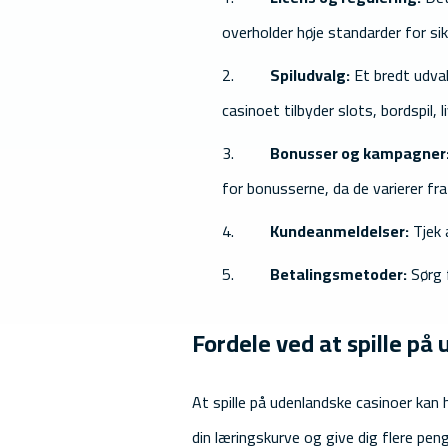
overholder høje standarder for sik
Spiludvalg:
Et bredt udvalg
casinoet tilbyder slots, bordspil, l
Bonusser og kampagner
for bonusserne, da de varierer fra 
Kundeanmeldelser:
Tjek 
Betalingsmetoder:
Sørg f
Fordele ved at spille på
At spille på udenlandske casinoer kan
din læringskurve og give dig flere pen