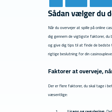
Sådan vælger du d
Når du overvejer at spille på online cas
dig gennem de vigtigste faktorer, du b
og give dig tips til at finde de bedste
rigtige beslutning for din casinoupleve
Faktorer at overveje, nå
Der er flere faktorer, du skal tage i 
væsentlige:
Licens og regulering:
Det 