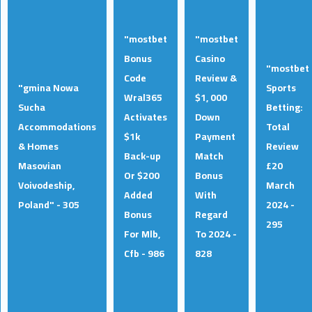
"mostbet
"mostbet
Bonus
Casino
"mostbet
Code
Review &
"gmina Nowa
Sports
Wral365
$1, 000
Sucha
Betting:
Activates
Down
Accommodations
Total
$1k
Payment
& Homes
Review
Back-up
Match
Masovian
£20
Or $200
Bonus
Voivodeship,
March
Added
With
Poland" - 305
2024 -
Bonus
Regard
295
For Mlb,
To 2024 -
Cfb - 986
828