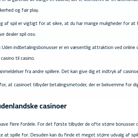
kerhed og fair play.
 af spil er vigtigt for at sikre, at du har mange muligheder for at f
ive dealer spil osv.
:
Uden indbetalingsbonusser er en væsentlig attraktion ved online
casino til casino.
anmeldelser fra andre spillere. Det kan give dig et indtryk af cas
or, at casinoet tilbyder betalingsmetoder, der er bekvemme for dig
 udenlandske casinoer
 have flere fordele. For det første tilbyder de ofte større bonusse
ge at spille for. Desuden kan du finde et meget større udvalg af sp