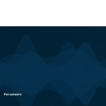
å
Personvern