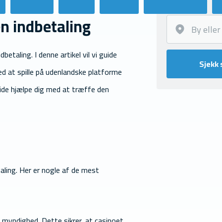
n indbetaling
etaling. I denne artikel vil vi guide
Sjekk 
ed at spille på udenlandske platforme
guide hjælpe dig med at træffe den
taling. Her er nogle af de mest
 myndighed. Dette sikrer, at casinoet