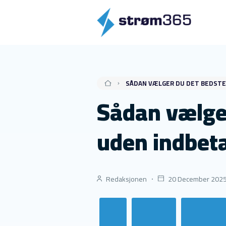
SÅDAN VÆLGER DU DET BEDSTE
Sådan vælge
uden indbeta
Redaksjonen
20 December 202