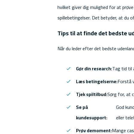
hvilket giver dig mulighed for at prøv
spillebetingelser. Det betyder, at du o
Tips til at finde det bedste 
Når du leder efter det bedste udenland
Gør din research:
Tag tid til
Læs betingelserne:
Forstå v
Tjek spiltilbud:
Sørg for, at c
Se på
God kunde
kundesupport:
eller tel
Prøv demoment:
Mange casin