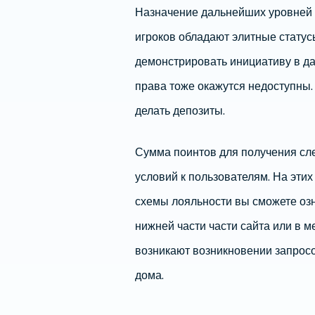
Назначение дальнейших уровней 
игроков обладают элитные статус
демонстрировать инициативу в да
права тоже окажутся недоступны.
делать депозиты.
Сумма поинтов для получения сл
условий к пользователям. На эти
схемы лояльности вы сможете озн
нижней части части сайта или в м
возникают возникновении запросо
дома.