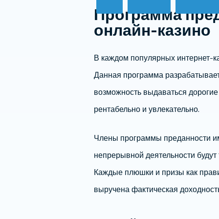
Программа пре
онлайн-казино
В каждом популярных интернет-ка
Данная программа разрабатывает
возможность выдаваться дорогие
рентабельно и увлекательно.
Члены программы преданности име
непрерывной деятельности будут 
Каждые плюшки и призы как прави
выручена фактическая доходность