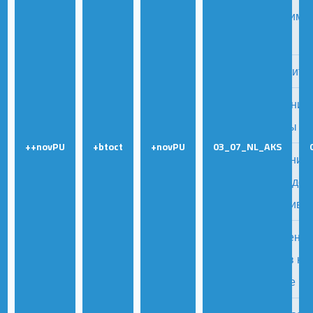
Какие преиму
выдаются
Вознаградител
Как применит
программы
++novPU
+btoct
+novPU
03_07_NL_AKS
Подключение 
вознагражден
альтернативн
Приобретение
сюрпризов на
устройстве