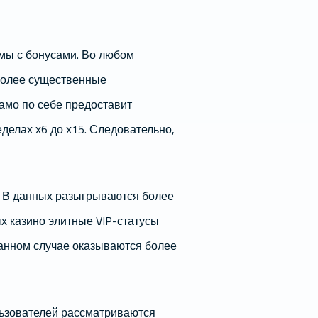
мы с бонусами. Во любом
 более существенные
амо по себе предоставит
делах х6 до х15. Следовательно,
 В данных разыгрываются более
х казино элитные VIP-статусы
данном случае оказываются более
ьзователей рассматриваются