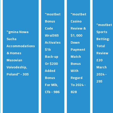
"mostbet
"mostbet
Bonus
Casino
"mostbet
Code
Review &
"gmina Nowa
Sports
Wral365
$1, 000
Sucha
Betting:
Activates
Down
Accommodations
Total
$1k
Payment
& Homes
Review
Back-up
Match
Masovian
£20
Or $200
Bonus
Voivodeship,
March
Added
With
Poland" - 305
2024 -
Bonus
Regard
295
For Mlb,
To 2024 -
Cfb - 986
828