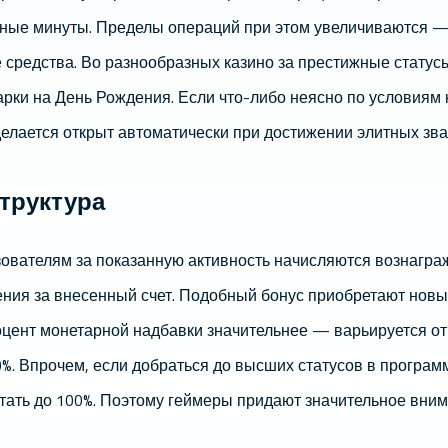
нные минуты. Пределы операций при этом увеличиваются — 
 средства. Во разнообразных казино за престижные стату
рки на День Рождения. Если что-либо неясно по условиям к
елается открыт автоматически при достижении элитных зва
труктура
зователям за показанную активность начисляются вознагра
ния за внесенный счет. Подобный бонус приобретают новые
цент монетарной надбавки значительнее — варьируется от
0%. Впрочем, если добраться до высших статусов в програм
тать до 100%. Поэтому геймеры придают значительное вни