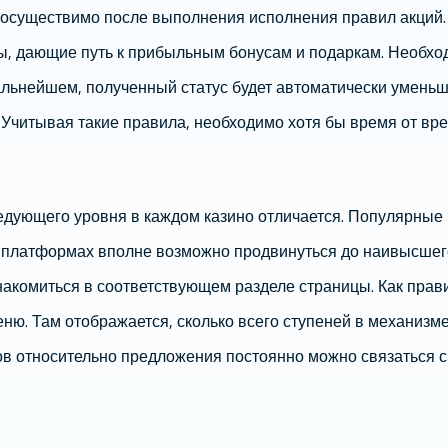
осуществимо после выполнения исполнения правил акций.
ы, дающие путь к прибыльным бонусам и подаркам. Необход
льнейшем, полученный статус будет автоматически уменьш
 Учитывая такие правила, необходимо хотя бы время от вр
едующего уровня в каждом казино отличается. Популярные
х платформах вполне возможно продвинуться до наивысшег
акомиться в соответствующем разделе страницы. Как прав
еню. Там отображается, сколько всего ступеней в механизме 
в относительно предложения постоянно можно связаться с