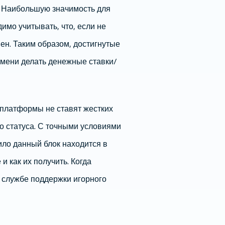
 Наибольшую значимость для
имо учитывать, что, если не
ен. Таким образом, достигнутые
емени делать денежные ставки/
 платформы не ставят жестких
о статуса. С точными условиями
ило данный блок находится в
и как их получить. Когда
 службе поддержки игорного