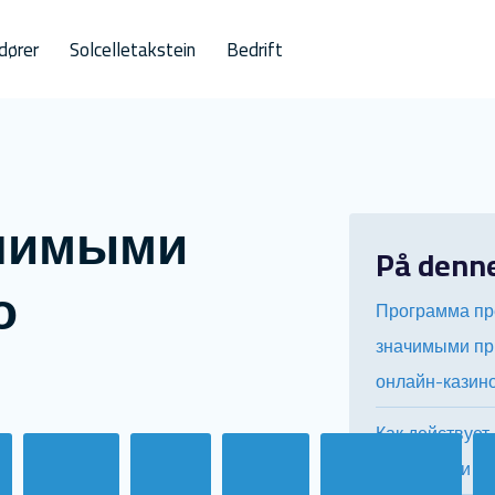
dører
Solcelletakstein
Bedrift
ачимыми
På denne
о
Программа пр
значимыми пр
онлайн-казин
Как действует
лояльности