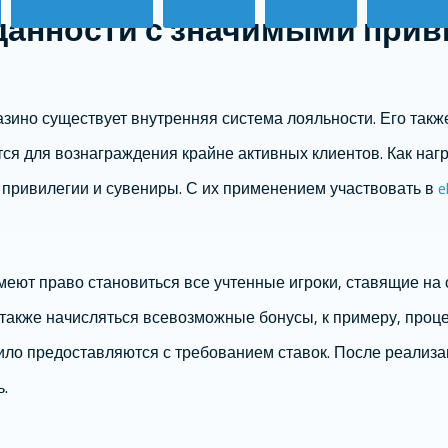
данности с значимыми прив
зино существует внутренняя система лояльности. Его также
ся для вознаграждения крайне активных клиентов. Как на
 привилегии и сувениры. С их применением участвовать в
e
ют право становиться все учтенные игроки, ставящие на с
также начисляться всевозможные бонусы, к примеру, проц
ло предоставляются с требованием ставок. После реализац
.