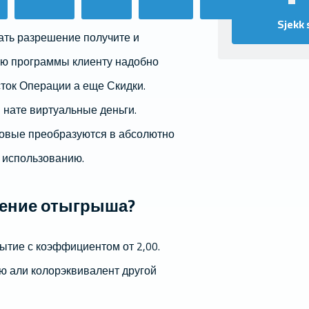
Sjekk 
ать разрешение получите и
ию программы клиенту надобно
ток Операции а еще Скидки.
и нате виртуальные деньги.
лковые преобразуются в абсолютно
 использованию.
нение отыгрыша?
ытие с коэффициентом от 2,00.
лю али колорэквивалент другой