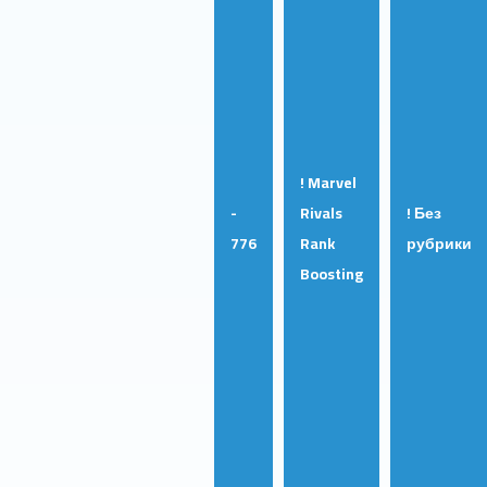
! Marvel
-
Rivals
! Без
776
Rank
рубрики
Boosting