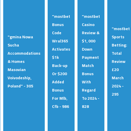
"mostbet
"mostbet
Bonus
Casino
"mostbet
Code
Review &
"gmina Nowa
Sports
Wral365
$1, 000
Sucha
Betting:
Activates
Down
Accommodations
Total
$1k
Payment
& Homes
Review
Back-up
Match
Masovian
£20
Or $200
Bonus
Voivodeship,
March
Added
With
Poland" - 305
2024 -
Bonus
Regard
295
For Mlb,
To 2024 -
Cfb - 986
828