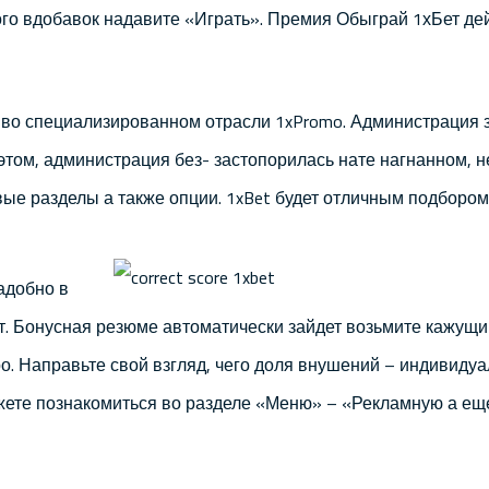
го вдобавок надавите «Играть». Премия Обыграй 1хБет дей
во специализированном отрасли 1xPromo. Администрация з
этом, администрация без- застопорилась нате нагнанном, н
ые разделы а также опции. 1xBet будет отличным подбором 
адобно в
т. Бонусная резюме автоматически зайдет возьмите кажущ
ро. Направьте свой взгляд, чего доля внушений – индивиду
ете познакомиться во разделе «Меню» – «Рекламную а еще