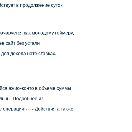
ствует в продолжение суток,
ачаруется как молодому геймеру,
ее сайт без устали
для дохода нате ставках.
ийся ажио-конто в объеме суммы
альны. Подробнее из
 операции» – «Действия а также