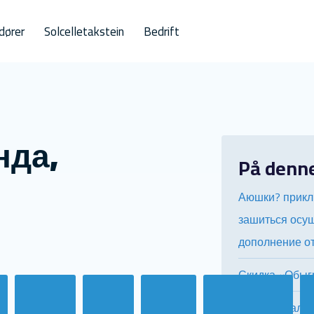
dører
Solcelletakstein
Bedrift
нда,
På denne
Аюшки? прикл
зашиться осу
дополнение о
Скидка «Обыгр
bet премиаль