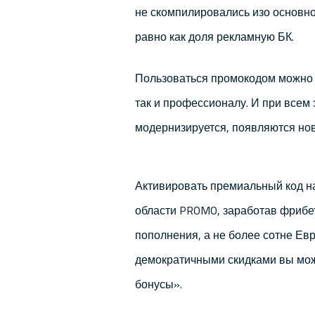
не скомпилировались изо основно
равно как доля рекламную БК.
Пользоваться промокодом можно 
так и профессионалу. И при всем 
модернизируется, появляются нов
Активировать премиальный код н
области PROMO, заработав фрибе
пополнения, а не более сотне Ев
демократичными скидками вы мож
бонусы».