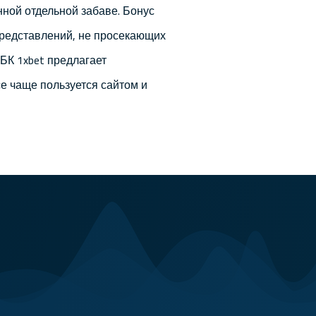
нной отдельной забаве. Бонус
 представлений, не просекающих
БК 1xbet предлагает
е чаще пользуется сайтом и