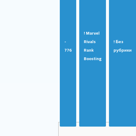
! Marvel
-
Rivals
! Без
776
Rank
рубрики
Boosting