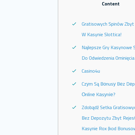
Content
Gratisowych Spinów Zbyt 
W Kasynie Slottica!
Najlepsze Gry Kasynowe S
Do Odwiedzenia Ominięcia
Casino4u
Czуm Są Bоnusу Bеz Dе
Оnlіnе Kаsуnіе?
Zdobądź Setka Gratisowy
Bez Depozytu Zbyt Rejes
Kasynie Rox (kod Bonuso