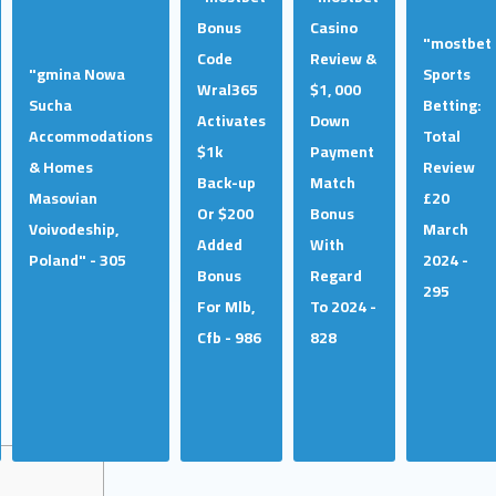
Bonus
Casino
"mostbet
Code
Review &
"gmina Nowa
Sports
Wral365
$1, 000
Sucha
Betting:
Activates
Down
Accommodations
Total
$1k
Payment
& Homes
Review
Back-up
Match
Masovian
£20
Or $200
Bonus
Voivodeship,
March
Added
With
Poland" - 305
2024 -
Bonus
Regard
295
For Mlb,
To 2024 -
Cfb - 986
828