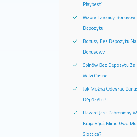
Playbest)
Wzory I Zasady Bonusów 
Depozytu
Bonusy Bez Depozytu Na
Bonusowy
Spinów Bez Depozytu Za R
W Ivi Casino
Jаk Mоżnа Оdеgrаć Bоnu
Dеpоzуtu?
Hazard Jest Zabroniony 
Kraju Bądź Mimo Owo Mo
Slottica?