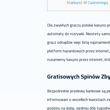
Starburst W Casinomega
Dla zwykłych graczy polskie kasyno p
automaty do rozrywki. Niestety samod
gracz odnajdzie więc listę najznami
platform hazardowych przez internet,
rozumiemy kasyno przez internet, któ
Gratisowych Spinów Zbyt
Bezpośrednie przelewy bankowe są pe
informowani o wszelkich kwestiach zw
godziny na dobę, siedmiu dób tygodn