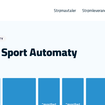
Strømavtaler
Strømleveran
TY
a Sport Automaty
"mostbet
"mostbet