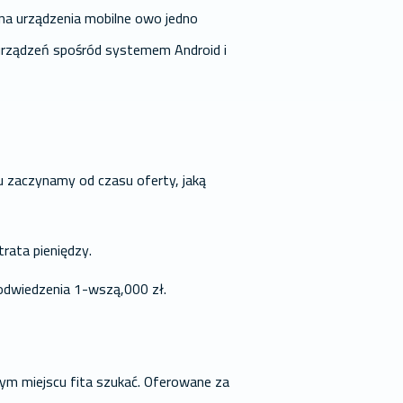
 na urządzenia mobilne owo jedno
 urządzeń spośród systemem Android i
u zaczynamy od czasu oferty, jaką
rata pieniędzy.
dwiedzenia 1-wszą,000 zł.
ym miejscu fita szukać. Oferowane za