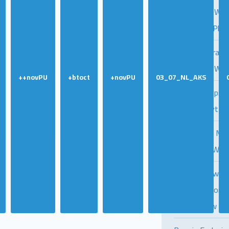
Rejestrację W K
Bonusowy Play
Spinów Z Braki
Rejestrację W Iv
++novPU
+btoct
+novPU
03_07_NL_AKS
Darmowe Spiny 
Bonusy Zbyt Re
Bądź Każda Mar
Kasynowe Wyją
Rozrywki Awary
Krajobraz Kom
Internautów K