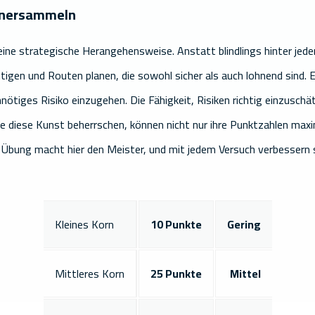
örnersammeln
ne strategische Herangehensweise. Anstatt blindlings hinter jede
gen und Routen planen, die sowohl sicher als auch lohnend sind. Es 
nötiges Risiko einzugehen. Die Fähigkeit, Risiken richtig einzuschät
die diese Kunst beherrschen, können nicht nur ihre Punktzahlen maxi
 Übung macht hier den Meister, und mit jedem Versuch verbessern s
Kleines Korn
10 Punkte
Gering
Mittleres Korn
25 Punkte
Mittel