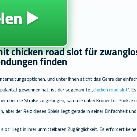
len ▶️
mit chicken road slot für zwanglo
ndungen finden
 Unterhaltungsoptionen, und unter ihnen sticht das Genre der einfach
Popularität gewonnen hat, ist der sogenannte „
chicken road slot
“. E
cher über die Straße zu gelangen, sammle dabei Körner für Punkte 
, aber der Reiz dieses Spiels liegt gerade in seiner Einfachheit u
 slot“ liegt in ihrer unmittelbaren Zugänglichkeit. Es erfordert kei