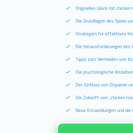
Originelles Glück mit chicke
Die Grundlagen des Spiels 
Strategien für effektives 
Die Herausforderungen des 
Tipps zum Vermeiden von Kol
Die psychologische Anziehun
Der Einfluss von Dopamin u
Die Zukunft von „chicken roa
Neue Entwicklungen und die