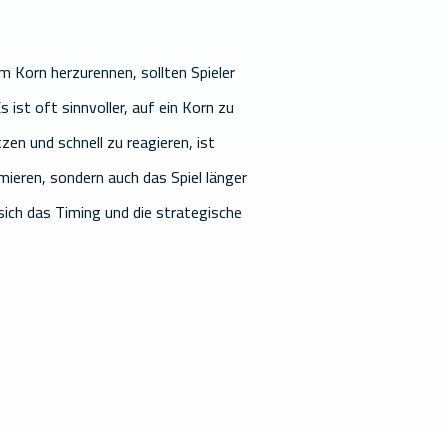
m Korn herzurennen, sollten Spieler
ist oft sinnvoller, auf ein Korn zu
zen und schnell zu reagieren, ist
mieren, sondern auch das Spiel länger
ich das Timing und die strategische