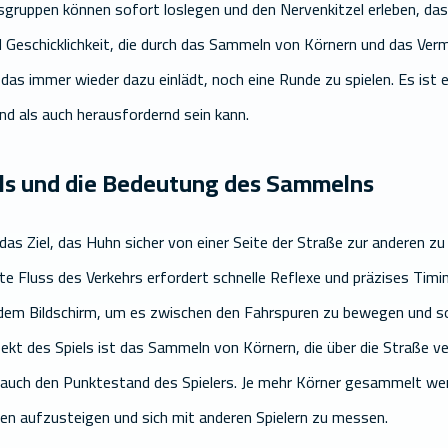
ersgruppen können sofort loslegen und den Nervenkitzel erleben, das
d Geschicklichkeit, die durch das Sammeln von Körnern und das Ver
 das immer wieder dazu einlädt, noch eine Runde zu spielen. Es ist e
d als auch herausfordernd sein kann.
els und die Bedeutung des Sammelns
das Ziel, das Huhn sicher von einer Seite der Straße zur anderen zu
nte Fluss des Verkehrs erfordert schnelle Reflexe und präzises Timin
 dem Bildschirm, um es zwischen den Fahrspuren zu bewegen und 
kt des Spiels ist das Sammeln von Körnern, die über die Straße vert
en auch den Punktestand des Spielers. Je mehr Körner gesammelt we
ten aufzusteigen und sich mit anderen Spielern zu messen.