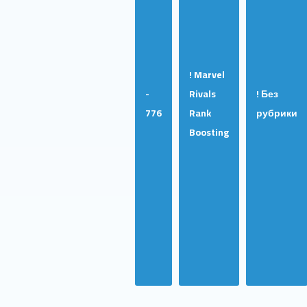
! Marvel
-
Rivals
! Без
776
Rank
рубрики
Boosting