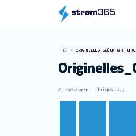
ORIGINELLES_GLÜCK_MIT_CH
Originelles
Redaksjonen
09 July 2026