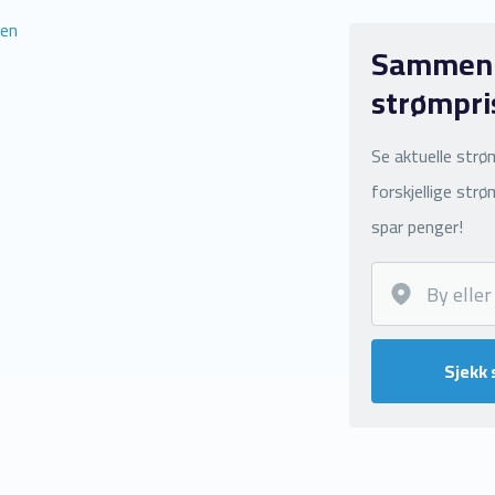
den
Sammenl
strømpri
Se aktuelle strø
forskjellige str
spar penger!
Sjekk 