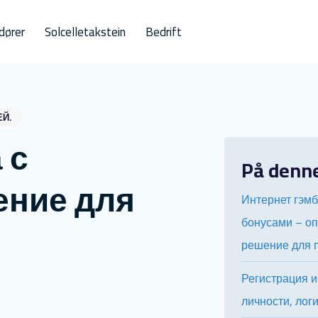
dører
Solcelletakstein
Bedrift
Й.
 с
På denne
ение для
Интернет гэм
бонусами – о
решение для п
Регистрация 
личности, лог