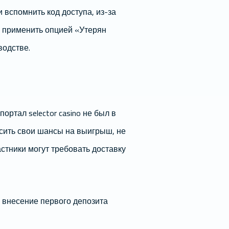
 вспомнить код доступа, из-за
я применить опцией «‎Утерян
водстве.
ртал selector casino не был в
ысить свои шансы на выигрыш, не
стники могут требовать доставку
 внесение первого депозита