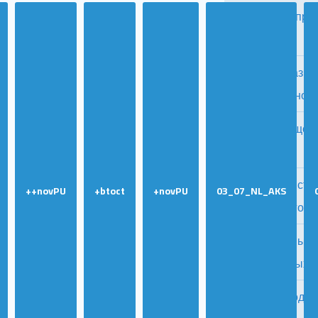
Премии и про
геймеров.
Разнообразие
аттракционов 
Действующее с
функции
Характеристик
++novPU
+btoct
+novPU
03_07_NL_AKS
мобильного
Правила вып
финансовых п
Служба подде