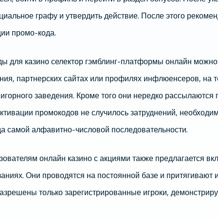
иальное графу и утвердить действие. После этого рекомен
ции промо-кода.
ды для казино селектор гэмблинг-платформы онлайн можно
ния, партнерских сайтах или профилях инфлюенсеров, на т
 игорного заведения. Кроме того они нередко рассылаются 
активации промокодов не случилось затруднений, необходим
да самой алфавитно-числовой последовательности.
зователям онлайн казино с акциями также предлагается вк
аниях. Они проводятся на постоянной базе и притягивают
азрешены только зарегистрированные игроки, демонстриру