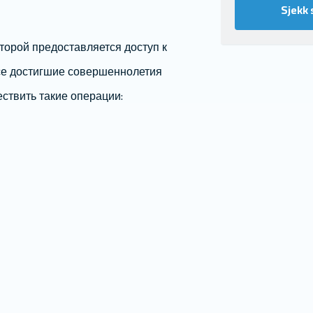
Sjekk 
оторой предоставляется доступ к
все достигшие совершеннолетия
ествить такие операции: