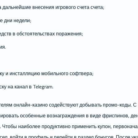
 дальнейшие внесения игрового счета счета;
е дни недели;
дств в обстоятельствах поражения;
ия.
зку и инсталляцию мобильного софтвера;
ку на канал в Telegram.
телям онлайн-казино содействуют добывать промо-коды. С
ировать особенные вознаграждения в виде фриспинов, ден
. Чтобы наиболее продуктивно применить купон, первонач
ел, войти в профиль и перейти в раздел бонусов. После ук