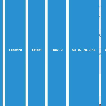
para o Jogador 
Segurança e Con
Experiência
Suporte ao Clien
Necessária
++novPU
+btoct
+novPU
03_07_NL_AKS
Conclusão: Max
Experiência
Sammenl