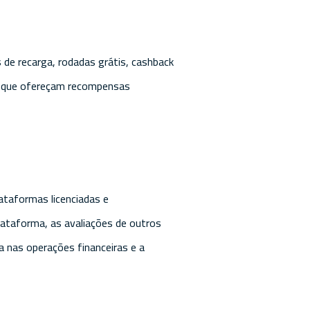
 de recarga, rodadas grátis, cashback
 e que ofereçam recompensas
ataformas licenciadas e
lataforma, as avaliações de outros
a nas operações financeiras e a