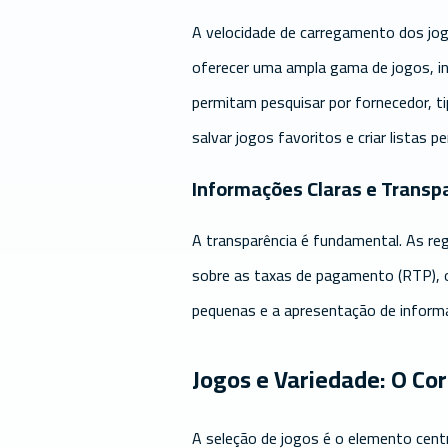
A velocidade de carregamento dos jogo
oferecer uma ampla gama de jogos, inc
permitam pesquisar por fornecedor, tip
salvar jogos favoritos e criar listas p
Informações Claras e Transp
A transparência é fundamental. As re
sobre as taxas de pagamento (RTP), os
pequenas e a apresentação de informaç
Jogos e Variedade: O Co
A seleção de jogos é o elemento centr