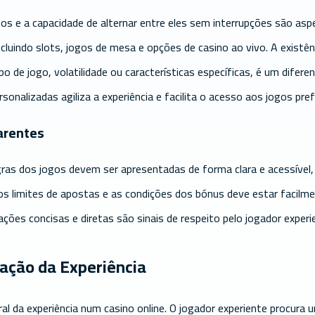
s e a capacidade de alternar entre eles sem interrupções são asp
luindo slots, jogos de mesa e opções de casino ao vivo. A existên
o de jogo, volatilidade ou características específicas, é um difere
ersonalizadas agiliza a experiência e facilita o acesso aos jogos pref
arentes
gras dos jogos devem ser apresentadas de forma clara e acessível
 limites de apostas e as condições dos bónus deve estar facilmen
ões concisas e diretas são sinais de respeito pelo jogador experi
ração da Experiência
al da experiência num casino online. O jogador experiente procura