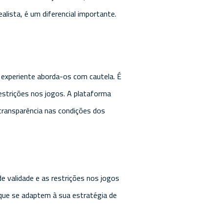
alista, é um diferencial importante.
experiente aborda-os com cautela. É
estrições nos jogos. A plataforma
transparência nas condições dos
de validade e as restrições nos jogos
que se adaptem à sua estratégia de