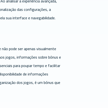
 Ao analisar a experiência avançada,
onalização das configurações, a
la sua interface e navegabilidade.
ace não pode ser apenas visualmente
l aos jogos, informações sobre bónus e
enciais para poupar tempo e facilitar
disponibilidade de informações
rganização dos jogos, é um bónus que