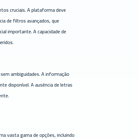
etos cruciais. A plataforma deve
cia de filtros avançados, que
ncial importante. A capacidade de
eridos.
, sem ambiguidades. A informação
te disponível. A ausência de letras
ente.
 uma vasta gama de opções, incluindo