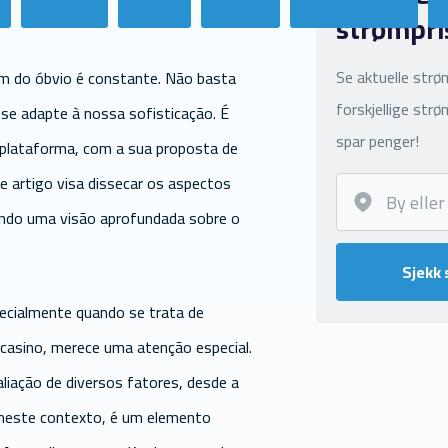
strømpri
Se aktuelle strø
ém do óbvio é constante. Não basta
forskjellige str
 se adapte à nossa sofisticação. É
spar penger!
A plataforma, com a sua proposta de
 artigo visa dissecar os aspectos
cendo uma visão aprofundada sobre o
Sjekk 
pecialmente quando se trata de
casino, merece uma atenção especial.
liação de diversos fatores, desde a
, neste contexto, é um elemento