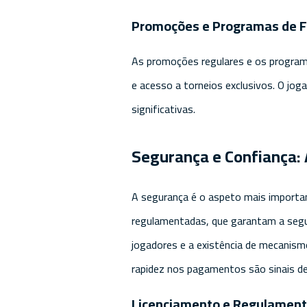
Promoções e Programas de F
As promoções regulares e os programa
e acesso a torneios exclusivos. O jo
significativas.
Segurança e Confiança: 
A segurança é o aspeto mais important
regulamentadas, que garantam a segur
jogadores e a existência de mecanismo
rapidez nos pagamentos são sinais de
Licenciamento e Regulamen