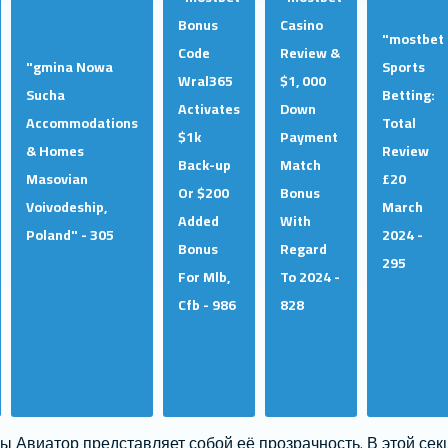
Bonus
Casino
"mostbet
Code
Review &
"gmina Nowa
Sports
Wral365
$1, 000
Sucha
Betting:
Activates
Down
Accommodations
Total
$1k
Payment
& Homes
Review
Back-up
Match
Masovian
£20
Or $200
Bonus
Voivodeship,
March
Added
With
Poland" - 305
2024 -
Bonus
Regard
295
For Mlb,
To 2024 -
Cfb - 986
828
ы Авиатор представляет собой её прозрачность. В этой се