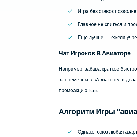
Игра без ставок позволяе
Главное не спиться и про
Еще лучше — ежели учре
Чат Игроков В Авиаторе
Например, забава краткое быстро
за временем в «Авиаторе» и дела
промоакцию Rain.
Алгоритм Игры “ави
Однако, союз любая азарт