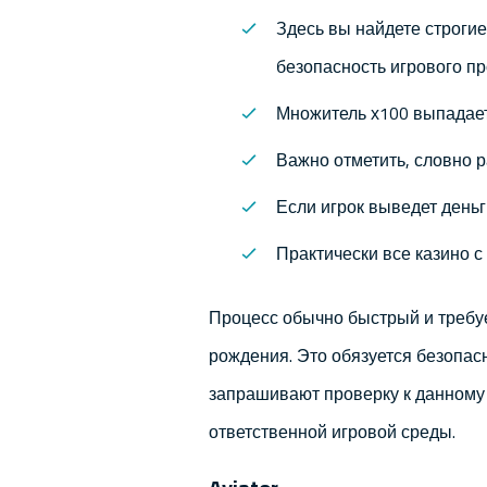
Здесь вы найдете строги
безопасность игрового пр
Множитель х100 выпадает
Важно отметить, словно 
Если игрок выведет деньги
Практически все казино 
Процесс обычно быстрый и требуе
рождения. Это обязуется безопа
запрашивают проверку к данному 
ответственной игровой среды.