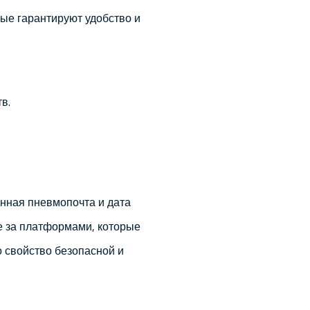
ые гарантируют удобство и
в.
онная пневмопочта и дата
е за платформами, которые
о свойство безопасной и