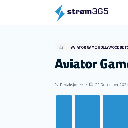
AVIATOR GAME HOLLYWOODBETS
Aviator Gam
Redaksjonen
24 December 202