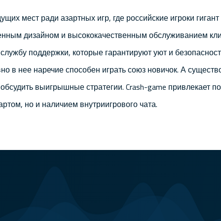
щих мест ради азартных игр, где российские игроки гигант 
енным дизайном и высококачественным обслуживанием клие
службу поддержки, которые гарантируют уют и безопасность
вно в нее наречие способен играть союз новичок. А существ
 обсудить выигрышные стратегии. Crash-game привлекает по
ртом, но и наличием внутриигрового чата.