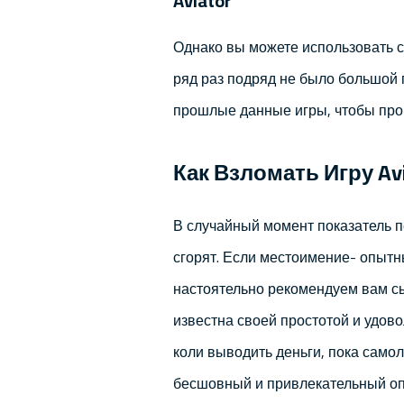
Aviator
Однако вы можете использовать с
ряд раз подряд не было большой п
прошлые данные игры, чтобы про
Как Взломать Игру Avi
В случайный момент показатель п
сгорят. Если местоимение- опытны
настоятельно рекомендуем вам сы
известна своей простотой и удов
коли выводить деньги, пока само
бесшовный и привлекательный оп