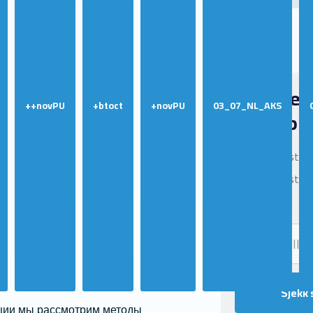
Sammenl
++novPU
+btoct
+novPU
03_07_NL_AKS
strømpri
Se aktuelle strø
forskjellige str
spar penger!
Sjekk 
кции мы рассмотрим методы