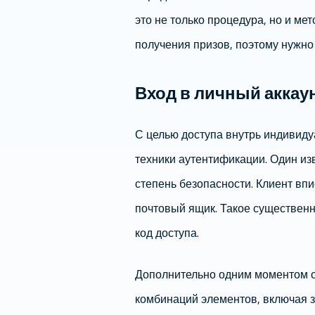
это не только процедура, но и ме
получения призов, поэтому нужно
Вход в личный аккау
С целью доступа внутрь индивид
техники аутентификации. Один из
степень безопасности. Клиент вп
почтовый ящик. Такое существенн
код доступа.
Дополнительно одним моментом о
комбинаций элементов, включая з