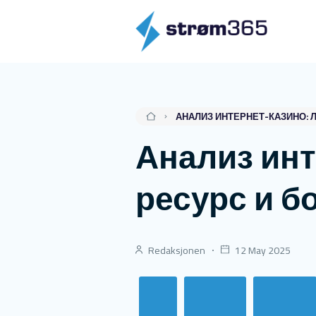
АНАЛИЗ ИНТЕРНЕТ-КАЗИНО:
Анализ инт
ресурс и 
Redaksjonen
12 May 2025