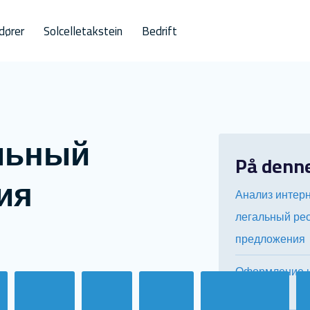
dører
Solcelletakstein
Bedrift
альный
På denne
ия
Анализ интерн
легальный ре
предложения
Оформление и
аккаунта