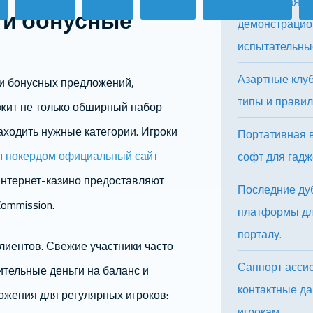
Бесплатная ра
 и бонусные
демонстрацио
испытательны
Азартные клу
и бонусных предложений,
типы и прави
ржит не только обширный набор
находить нужные категории. Игроки
Портативная в
я
покердом официальный сайт
софт для гадж
интернет-казино предоставляют
Последние ду
Commission.
платформы дл
порталу.
иентов. Свежие участники часто
Саппорт ассис
ительные деньги на баланс и
контактные д
ожения для регулярных игроков:
игрокам