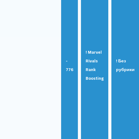
! Marvel
-
Rivals
! Без
776
Rank
рубрики
Boosting