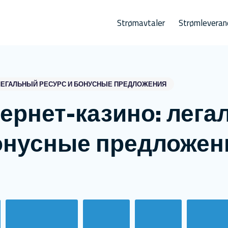
Strømavtaler
Strømleveran
 ЛЕГАЛЬНЫЙ РЕСУРС И БОНУСНЫЕ ПРЕДЛОЖЕНИЯ
ернет-казино: лег
бонусные предложен