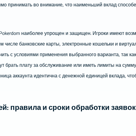
мо принимать во внимание, что наименьший вклад способе
 Pokerdom наиболее упрощен и защищен. Игроки имеют воз
ом числе банковские карты, электронные кошельки и вирту
чить с условиями применения выбранного варианта, так как
т брать плату за обслуживание или иметь лимиты на сумму
иница аккаунта идентична с денежной единицей вклада, чт
: правила и сроки обработки заявок