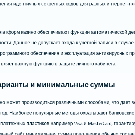
ения идентичных секретных кодов для разных интернет-пл
платформ казино обеспечивают функции автоматической де
сти. Данное не допускает входа к учетной записи в случае
рограммного обеспечения и эксплуатация антивирусных пр
вляет важную функцию в защите личного кабинета.
 варианты и минимальные суммы
ино может производиться различными способами, что дает 
тод. Наиболее популярные методы охватывают банковские 
латежных пластиков например Visa и MasterCard, гарантиру
льный сайт минимальная сумма пополнения обычно составл