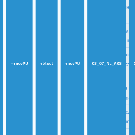
Вход в личный
и защита
Внесение акка
минимальные
Самый малень
++novPU
+btoct
+novPU
03_07_NL_AKS
характеристи
капитала
Получение вы
и сроки обраб
Азартные слот
обновления